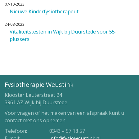
07-10-2023
Nieuwe Kinderfysiotherapeut
24-08-2023
Vitaliteitstesten in Wijk bij Duurstede voor 55-
plussers
Fysiotherapie Weustink
Klooster Leuterstraat 24
3961 AZ Wijk bij Duurstede
Voor vragen of het maken van een afspraak kunt u
contact met ons opnemen:
Telefoon:
0343 – 57 18 57
E-mail:
info@fysioweustink.nl