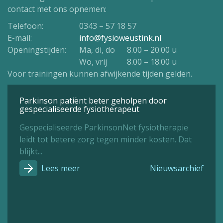
contact met ons opnemen:
Telefoon:
0343 – 57 18 57
E-mail:
info@fysioweustink.nl
Openingstijden:
Ma, di, do
8.00 – 20.00 u
Wo, vrij
8.00 – 18.00 u
Voor trainingen kunnen afwijkende tijden gelden.
Parkinson patiënt beter geholpen door
gespecialiseerde fysiotherapeut
Gespecialiseerde ParkinsonNet fysiotherapie
leidt tot betere zorg tegen minder kosten. Dat
blijkt...
Lees meer
Nieuwsarchief