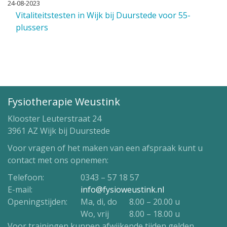
24-08-2023
Vitaliteitstesten in Wijk bij Duurstede voor 55-
plussers
Fysiotherapie Weustink
Klooster Leuterstraat 24
3961 AZ Wijk bij Duurstede
Voor vragen of het maken van een afspraak kunt u
contact met ons opnemen:
Telefoon:
0343 – 57 18 57
E-mail:
info@fysioweustink.nl
Openingstijden:
Ma, di, do
8.00 – 20.00 u
Wo, vrij
8.00 – 18.00 u
Voor trainingen kunnen afwijkende tijden gelden.