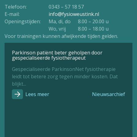
Telefoon:
0343 – 57 18 57
E-mail:
info@fysioweustink.nl
Openingstijden:
Ma, di, do
8.00 – 20.00 u
Wo, vrij
8.00 – 18.00 u
Voor trainingen kunnen afwijkende tijden gelden.
Parkinson patiënt beter geholpen door
gespecialiseerde fysiotherapeut
Gespecialiseerde ParkinsonNet fysiotherapie
leidt tot betere zorg tegen minder kosten. Dat
blijkt...
Lees meer
Nieuwsarchief