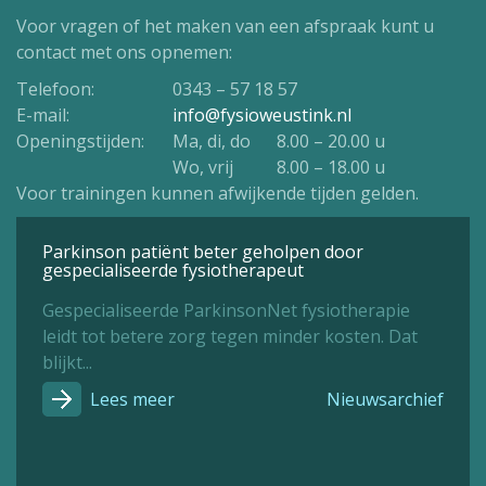
Voor vragen of het maken van een afspraak kunt u
contact met ons opnemen:
Telefoon:
0343 – 57 18 57
E-mail:
info@fysioweustink.nl
Openingstijden:
Ma, di, do
8.00 – 20.00 u
Wo, vrij
8.00 – 18.00 u
Voor trainingen kunnen afwijkende tijden gelden.
Parkinson patiënt beter geholpen door
gespecialiseerde fysiotherapeut
Gespecialiseerde ParkinsonNet fysiotherapie
leidt tot betere zorg tegen minder kosten. Dat
blijkt...
Lees meer
Nieuwsarchief