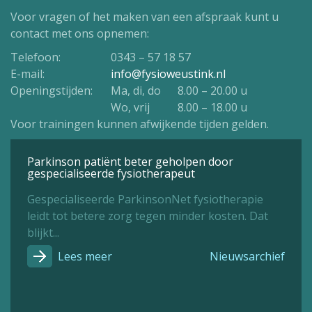
Voor vragen of het maken van een afspraak kunt u
contact met ons opnemen:
Telefoon:
0343 – 57 18 57
E-mail:
info@fysioweustink.nl
Openingstijden:
Ma, di, do
8.00 – 20.00 u
Wo, vrij
8.00 – 18.00 u
Voor trainingen kunnen afwijkende tijden gelden.
Parkinson patiënt beter geholpen door
gespecialiseerde fysiotherapeut
Gespecialiseerde ParkinsonNet fysiotherapie
leidt tot betere zorg tegen minder kosten. Dat
blijkt...
Lees meer
Nieuwsarchief