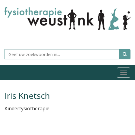
Togg
navi
Iris Knetsch
Kinderfysiotherapie